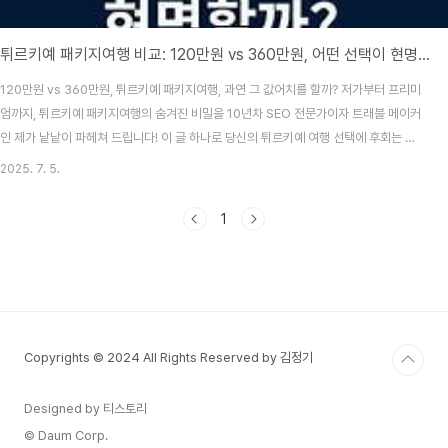
튀르키예 패키지여행 비교: 120만원 vs 360만원, 어떤 선택이 현명할까?
120만원 vs 360만원, 튀르키예 패키지여행, 과연 그 값어치를 할까? 저가부터 프리미
엄까지, 튀르키예 패키지여행의 숨겨진 비밀을 10년차 SEO 전문가이자 트래블 메이커
인 제가 낱낱이 파헤쳐 드립니다! 이 글 하나로 당신의 튀르키예 여행 선택에 후회는 없
을 거예요.나에게 맞는 튀르키예 패키지 찾기!360만원 튀르키예 패키지, 120만원보다
2025. 7. 5.
정말 3배 더 좋을까요? ✨ 여행 전문가의 솔직 비교 분석!안녕하세요, 10년 경력의 SEO
전문 블로거이자 여러분의 든든한 여행 메이커, 트래블 메이커입니다! 😊 오늘은 제가
1
정말 특별하고 중요한 주제를 가지고 왔어요. 바로 많은 분들이 궁금해하시는 튀르키예
패키지여행, 그 중에서도 저가 패키지(약 120만원)와 프리미엄 패키지(약 360만원)를
직접 비교 분..
Copyrights © 2024 All Rights Reserved by 김정기
Designed by 티스토리
© Daum Corp.