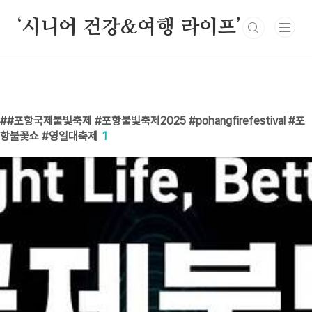
본문 바로가기
‘시니어 건강&여행 라이프’
#포항국제불빛축제 #포항불빛축제2025 #pohangfirefestival #포
항불꽃쇼 #영일대축제
1