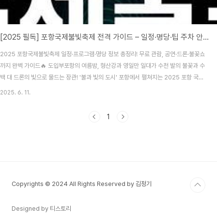
[2025 필독] 포항국제불빛축제 전격 가이드 – 일정·명당·팁 주차 안내 총정리!
2025 포항국제불빛축제 일정·프로그램·명당 정보 총정리! 무료 관람, 공연·드론·불꽃쇼
까지 완벽 가이드🔥 도입부포항의 여름밤, 형산강과 영일만 일대가 수천 발의 불꽃과 수
백 대 드론의 빛으로 물드는 장관! '불과 빛의 도시' 포항에서 펼쳐지는 2025 포항 국제
불빛축제가 드디어 돌아왔습니다. 화려한 불빛 퍼레이드와 라이브 공연까지 함께 즐길
2025. 6. 11.
수 있는 이 축제에 빠져보세요.🎉 축제 일정 & 주요 프로그램기간: 2025년 6월 14일
(토) ~ 6월 22일(일)장소: 형산강 체육공원 및 영일대해수욕장 일대주요 프로그
1
램:6.14~6.22: 포항운하 라이트아트웨이 전시6.20: 불빛콘서트 & 데일리 불꽃쇼
6.21: 국제불꽃쇼, 드론라이트쇼, 그랜드 피날레🎫 올해 축제 일정 확인하셨나요? 지금
일정 캘린더에..
Copyrights © 2024 All Rights Reserved by 김정기
Designed by 티스토리